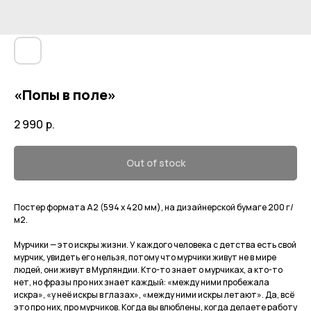
«Попы в поле»
2 990
р.
Out of stock
Постер формата A2 (594 х 420 мм), на дизайнерской бумаге 200 г/
м2.
Мурчики — это искры жизни. У каждого человека с детства есть свой
мурчик, увидеть его нельзя, потому что мурчики живут не в мире
людей, они живут в Мурляндии. Кто-то знает о мурчиках, а кто-то
нет, но фразы про них знает каждый: «между ними пробежала
искра», «у неё искры в глазах», «между ними искры летают». Да, всё
это про них, про мурчиков. Когда вы влюблены, когда делаете работу